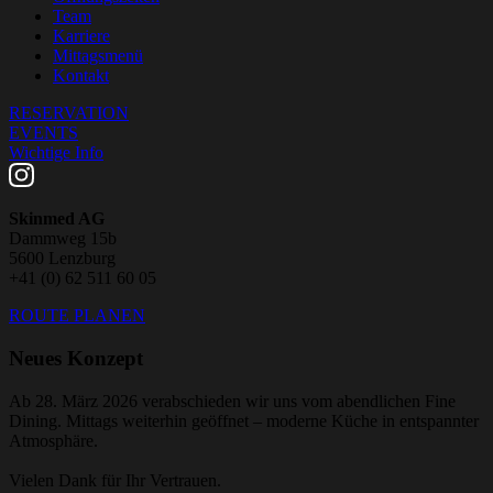
Team
Karriere
Mittagsmenü
Kontakt
RESERVATION
EVENTS
Wichtige Info
Skinmed AG
Dammweg 15b
5600 Lenzburg
+41 (0) 62 511 60 05
ROUTE PLANEN
Neues Konzept
Ab 28. März 2026 verabschieden wir uns vom abendlichen Fine
Dining. Mittags weiterhin geöffnet – moderne Küche in entspannter
Atmosphäre.
Vielen Dank für Ihr Vertrauen.