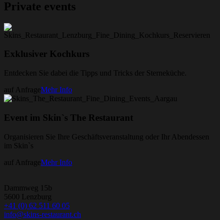
Private events
Exklusiver Kochkurs
Entdecken Sie dabei die Tipps und Tricks der Sterneküche.
auf Anfrage
Mehr Info
Event im Skin`s The Restaurant
Organisieren Sie Ihre Geschäftsveranstaltung oder Ihr Abendessen
im Skin`s
auf Anfrage
Mehr Info
Dammweg 15b
5600 Lenzburg
+41 (0) 62 511 60 05
info@skins-restaurant.ch