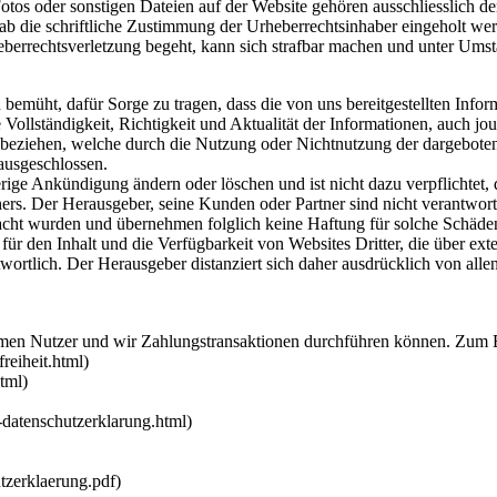
Fotos oder sonstigen Dateien auf der Website gehören ausschliesslich d
rab die schriftliche Zustimmung der Urheberrechtsinhaber eingeholt we
berrechtsverletzung begeht, kann sich strafbar machen und unter Ums
bemüht, dafür Sorge zu tragen, dass die von uns bereitgestellten Inform
ie Vollständigkeit, Richtigkeit und Aktualität der Informationen, auch 
rt beziehen, welche durch die Nutzung oder Nichtnutzung der dargebote
ausgeschlossen.
 Ankündigung ändern oder löschen und ist nicht dazu verpflichtet, die
rs. Der Herausgeber, seine Kunden oder Partner sind nicht verantwortli
acht wurden und übernehmen folglich keine Haftung für solche Schäde
 den Inhalt und die Verfügbarkeit von Websites Dritter, die über ext
ntwortlich. Der Herausgeber distanziert sich daher ausdrücklich von alle
formen Nutzer und wir Zahlungstransaktionen durchführen können. Zum 
reiheit.html)
tml)
datenschutzerklarung.html)
tzerklaerung.pdf)