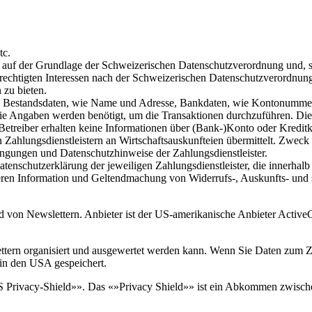
tc.
r auf der Grundlage der Schweizerischen Datenschutzverordnung und, s
erechtigten Interessen nach der Schweizerischen Datenschutzverordnung
 zu bieten.
u.a. Bestandsdaten, wie Name und Adresse, Bankdaten, wie Kontonum
e Angaben werden benötigt, um die Transaktionen durchzuführen. Di
ls Betreiber erhalten keine Informationen über (Bank-)Konto oder Kredi
lungsdienstleistern an Wirtschaftsauskunfteien übermittelt. Zweck di
ingungen und Datenschutzhinweise der Zahlungsdienstleister.
tenschutzerklärung der jeweiligen Zahlungsdienstleister, die innerha
en Information und Geltendmachung von Widerrufs-, Auskunfts- und s
nd von Newslettern. Anbieter ist der US-amerikanische Anbieter Acti
lettern organisiert und ausgewertet werden kann. Wenn Sie Daten zum 
in den USA gespeichert.
S Privacy-Shield»». Das «»Privacy Shield»» ist ein Abkommen zwisc