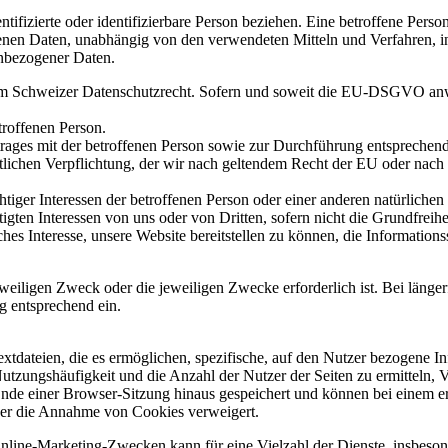
ntifizierte oder identifizierbare Person beziehen. Eine betroffene Perso
nen Daten, unabhängig von den verwendeten Mitteln und Verfahren, i
nbezogener Daten.
m Schweizer Datenschutzrecht. Sofern und soweit die EU-DSGVO anwe
troffenen Person.
rtrages mit der betroffenen Person sowie zur Durchführung entspreche
chtlichen Verpflichtung, der wir nach geltendem Recht der EU oder na
iger Interessen der betroffenen Person oder einer anderen natürlichen
igten Interessen von uns oder von Dritten, sofern nicht die Grundfreih
ches Interesse, unsere Website bereitstellen zu können, die Information
weiligen Zweck oder die jeweiligen Zwecke erforderlich ist. Bei länge
g entsprechend ein.
xtdateien, die es ermöglichen, spezifische, auf den Nutzer bezogene 
utzungshäufigkeit und die Anzahl der Nutzer der Seiten zu ermitteln, V
Ende einer Browser-Sitzung hinaus gespeichert und können bei einem e
ss er die Annahme von Cookies verweigert.
line-Marketing-Zwecken kann für eine Vielzahl der Dienste, insbeson