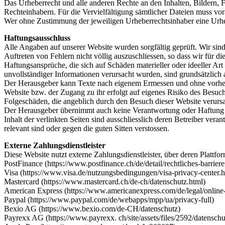
Das Urheberrecht und alle anderen Rechte an den Inhalten, Bildern, 
Rechteinhabern. Für die Vervielfältigung sämtlicher Dateien muss vo
Wer ohne Zustimmung der jeweiligen Urheberrechtsinhaber eine Urhe
Haftungsausschluss
Alle Angaben auf unserer Website wurden sorgfältig geprüft. Wir sind 
Auftreten von Fehlern nicht völlig auszuschliessen, so dass wir für d
Haftungsansprüche, die sich auf Schäden materieller oder ideeller A
unvollständiger Informationen verursacht wurden, sind grundsätzlich 
Der Herausgeber kann Texte nach eigenem Ermessen und ohne vorherige
Website bzw. der Zugang zu ihr erfolgt auf eigenes Risiko des Besuche
Folgeschäden, die angeblich durch den Besuch dieser Website verurs
Der Herausgeber übernimmt auch keine Verantwortung oder Haftung für
Inhalt der verlinkten Seiten sind ausschliesslich deren Betreiber vera
relevant sind oder gegen die guten Sitten verstossen.
Externe Zahlungsdienstleister
Diese Website nutzt externe Zahlungsdienstleister, über deren Platt
PostFinance (https://www.postfinance.ch/de/detail/rechtliches-barrieref
Visa (https://www.visa.de/nutzungsbedingungen/visa-privacy-center.h
Mastercard (https://www.mastercard.ch/de-ch/datenschutz.html)
American Express (https://www.americanexpress.com/de/legal/online-
Paypal (https://www.paypal.com/de/webapps/mpp/ua/privacy-full)
Bexio AG (https://www.bexio.com/de-CH/datenschutz)
Payrexx AG (https://www.payrexx. ch/site/assets/files/2592/datenschu