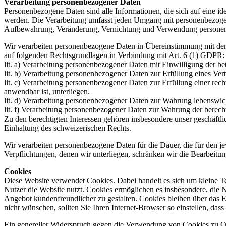
Verarbeitung personenbezogener Daten
Personenbezogene Daten sind alle Informationen, die sich auf eine ide
werden. Die Verarbeitung umfasst jeden Umgang mit personenbezoge
Aufbewahrung, Veränderung, Vernichtung und Verwendung persone
Wir verarbeiten personenbezogene Daten in Übereinstimmung mit de
auf folgenden Rechtsgrundlagen in Verbindung mit Art. 6 (1) GDPR:
lit. a) Verarbeitung personenbezogener Daten mit Einwilligung der be
lit. b) Verarbeitung personenbezogener Daten zur Erfüllung eines Ve
lit. c) Verarbeitung personenbezogener Daten zur Erfüllung einer re
anwendbar ist, unterliegen.
lit. d) Verarbeitung personenbezogener Daten zur Wahrung lebenswicht
lit. f) Verarbeitung personenbezogener Daten zur Wahrung der berecht
Zu den berechtigten Interessen gehören insbesondere unser geschäftli
Einhaltung des schweizerischen Rechts.
Wir verarbeiten personenbezogene Daten für die Dauer, die für den je
Verpflichtungen, denen wir unterliegen, schränken wir die Bearbeitun
Cookies
Diese Website verwendet Cookies. Dabei handelt es sich um kleine Te
Nutzer die Website nutzt. Cookies ermöglichen es insbesondere, die N
Angebot kundenfreundlicher zu gestalten. Cookies bleiben über das 
nicht wünschen, sollten Sie Ihren Internet-Browser so einstellen, da
Ein genereller Widerspruch gegen die Verwendung von Cookies zu On