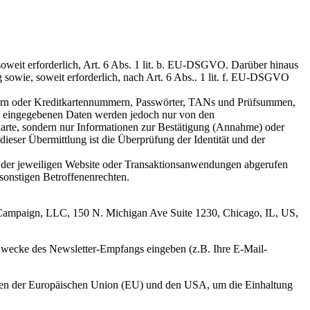
oweit erforderlich, Art. 6 Abs. 1 lit. b. EU-DSGVO. Darüber hinaus
 sowie, soweit erforderlich, nach Art. 6 Abs.. 1 lit. f. EU-DSGVO
mern oder Kreditkartennummern, Passwörter, TANs und Prüfsummen,
e eingegebenen Daten werden jedoch nur von den
tkarte, sondern nur Informationen zur Bestätigung (Annahme) oder
eser Übermittlung ist die Überprüfung der Identität und der
lb der jeweiligen Website oder Transaktionsanwendungen abgerufen
onstigen Betroffenenrechten.
veCampaign, LLC, 150 N. Michigan Ave Suite 1230, Chicago, IL, US,
Zwecke des Newsletter-Empfangs eingeben (z.B. Ihre E-Mail-
hen der Europäischen Union (EU) und den USA, um die Einhaltung