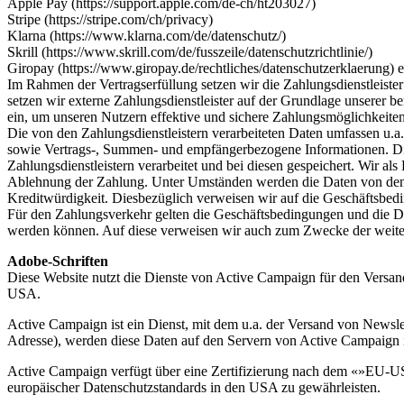
Apple Pay (https://support.apple.com/de-ch/ht203027)
Stripe (https://stripe.com/ch/privacy)
Klarna (https://www.klarna.com/de/datenschutz/)
Skrill (https://www.skrill.com/de/fusszeile/datenschutzrichtlinie/)
Giropay (https://www.giropay.de/rechtliches/datenschutzerklaerung) e
Im Rahmen der Vertragserfüllung setzen wir die Zahlungsdienstleiste
setzen wir externe Zahlungsdienstleister auf der Grundlage unserer b
ein, um unseren Nutzern effektive und sichere Zahlungsmöglichkeiten
Die von den Zahlungsdienstleistern verarbeiteten Daten umfassen 
sowie Vertrags-, Summen- und empfängerbezogene Informationen. Di
Zahlungsdienstleistern verarbeitet und bei diesen gespeichert. Wir a
Ablehnung der Zahlung. Unter Umständen werden die Daten von den Zah
Kreditwürdigkeit. Diesbezüglich verweisen wir auf die Geschäftsbed
Für den Zahlungsverkehr gelten die Geschäftsbedingungen und die Da
werden können. Auf diese verweisen wir auch zum Zwecke der weiter
Adobe-Schriften
Diese Website nutzt die Dienste von Active Campaign für den Versa
USA.
Active Campaign ist ein Dienst, mit dem u.a. der Versand von News
Adresse), werden diese Daten auf den Servern von Active Campaign 
Active Campaign verfügt über eine Zertifizierung nach dem «»EU-U
europäischer Datenschutzstandards in den USA zu gewährleisten.