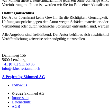
Wir können diese Datenschutzrichtlinie jederzeit ohne vorherige Ankün
Vereinbarung mit Ihnen ist, werden wir Sie im Falle einer Aktualisie
Haftungsausschluss
Der Autor übernimmt keine Gewähr für die Richtigkeit, Genauigkeit, A
Haftungsansprüche gegen den Autor wegen Schäden materieller oder i
Verbindung oder durch technische Störungen entstanden sind, werden
Alle Angebote sind freibleibend. Der Autor behält es sich ausdrückl
Veröffentlichung zeitweise oder endgültig einzustellen.
Dammweg 15b
5600 Lenzburg
+41 (0) 62 511 60 05
info@skins-restaurant.ch
A Project by
Skinmed AG
Follow us
© 2022 Skinmed AG
Impressum
Datenschutz
AGB