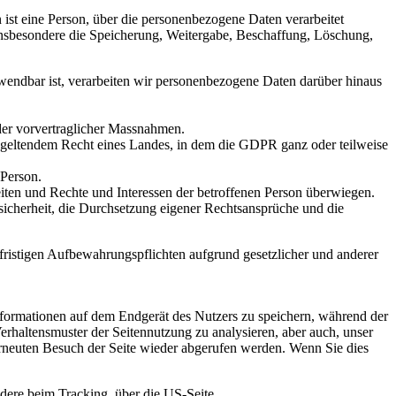
n ist eine Person, über die personenbezogene Daten verarbeitet
nsbesondere die Speicherung, Weitergabe, Beschaffung, Löschung,
ndbar ist, verarbeiten wir personenbezogene Daten darüber hinaus
nder vorvertraglicher Massnahmen.
ch geltendem Recht eines Landes, in dem die GDPR ganz oder teilweise
 Person.
eiten und Rechte und Interessen der betroffenen Person überwiegen.
ssicherheit, die Durchsetzung eigener Rechtsansprüche und die
rfristigen Aufbewahrungspflichten aufgrund gesetzlicher und anderer
Informationen auf dem Endgerät des Nutzers zu speichern, während der
erhaltensmuster der Seitennutzung zu analysieren, aber auch, unser
rneuten Besuch der Seite wieder abgerufen werden. Wenn Sie dies
dere beim Tracking, über die US-Seite