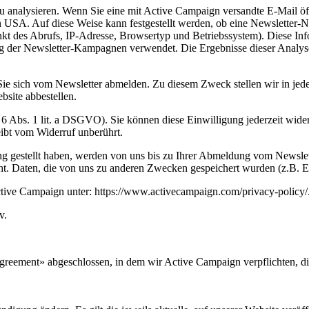
nalysieren. Wenn Sie eine mit Active Campaign versandte E-Mail öffne
USA. Auf diese Weise kann festgestellt werden, ob eine Newsletter-N
unkt des Abrufs, IP-Adresse, Browsertyp und Betriebssystem). Diese In
tung der Newsletter-Kampagnen verwendet. Die Ergebnisse dieser Analy
 sich vom Newsletter abmelden. Zu diesem Zweck stellen wir in jede
bsite abbestellen.
. 6 Abs. 1 lit. a DSGVO). Sie können diese Einwilligung jederzeit wid
eibt vom Widerruf unberührt.
ung gestellt haben, werden von uns bis zu Ihrer Abmeldung vom Newsle
. Daten, die von uns zu anderen Zwecken gespeichert wurden (z.B. E-
ctive Campaign unter: https://www.activecampaign.com/privacy-policy/
v.
eement» abgeschlossen, in dem wir Active Campaign verpflichten, die